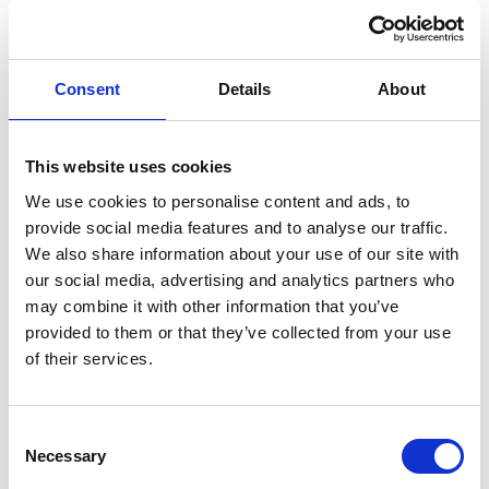
in care se deplaseaza. Acest lucru poate aduce un
plus de confort si de incredere, in special pentru
pasagerii care nu sunt familiarizati cu ruta sau cu
Consent
Details
About
zona in care calatoresc.
Pe langa beneficiile directe pentru utilizatori,
This website uses cookies
monitorizarea traseului in timp real poate oferi si o
We use cookies to personalise content and ads, to
serie de avantaje pentru gestionarea serviciului de
provide social media features and to analyse our traffic.
taxi. De exemplu,
dispeceratul
poate urmari in orice
We also share information about your use of our site with
moment traseele tuturor vehiculelor, ceea ce poate
our social media, advertising and analytics partners who
may combine it with other information that you’ve
facilita coordonarea eficienta a flotei si poate
provided to them or that they’ve collected from your use
imbunatati timpul de raspuns in cazul incidentelor
of their services.
sau situatiilor de urgenta.
Mai mult, prin inregistrarea si analiza datelor privind
Consent
traseele urmate, poti obtine informatii valoroase
Necessary
Selection
pentru optimizarea serviciului tau de taxi. Acestea