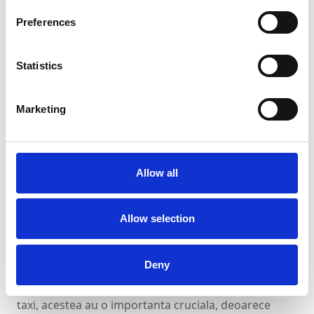
pot include, de exemplu, identificarea celor mai
Preferences
frecvente rute sau a zonelor cu cea mai mare cerere
de servicii, care te pot ajuta sa iti ajustezi oferta
Statistics
pentru a satisface nevoile specifice ale clientilor tai.
In concluzie, monitorizarea traseului in timp real
Marketing
este o functionalitate esentiala pentru orice aplicatie
de taxi moderna, care contribuie atat la siguranta si
satisfactia utilizatorilor, cat si la eficienta si succesul
Allow all
serviciului tau de taxi.
5. Afisarea ratingului clientului si soferului
Allow selection
Intr-o lume in care interactiunile digitale sunt tot mai
prezente, feedback-ul si rating-ul reprezinta un
instrument esential de auto-reglementare si de
Deny
imbunatatire a serviciilor. In cadrul unei aplicatii de
taxi, acestea au o importanta cruciala, deoarece