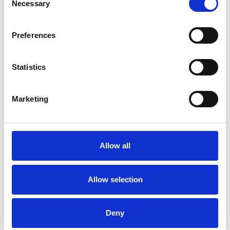
Necessary
Selection
Preferences
Contact
Statistics
office@xfactorapp.com
+40 799 255 777
Marketing
Tudor Arghezi nr. 8-10, Cladirea Unimed, Etaj P,1,
Sector 2 Bucuresti
Allow all
Info
Allow selection
Intrebari frecvente
Deny
Oferte si promotii