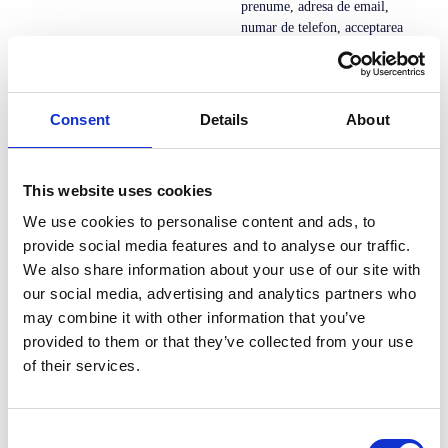
prenume, adresa de email,
numar de telefon, acceptarea
termenilor si conditiilor GDPR.
Consent
Details
About
This website uses cookies
We use cookies to personalise content and ads, to
provide social media features and to analyse our traffic.
We also share information about your use of our site with
our social media, advertising and analytics partners who
Dev Taxi este solutia all-in-one pentru serviciile de
may combine it with other information that you’ve
transport la cerere. Cu o platforma integrata care ofera
provided to them or that they’ve collected from your use
aplicatii mobile de inalta calitate pentru clienti si soferi,
of their services.
precum si un sistem avansat
...
vezi mai mult
Consent