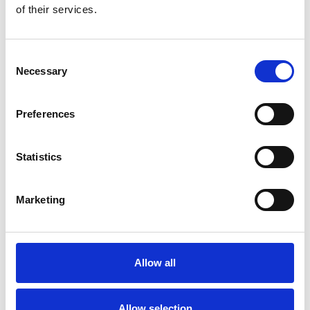
legii taximatriei, sa desfasoare
of their services.
activitatea de dispecerat taxi pe
raza municipiului.
Consent
Necessary
Selection
Clima
Preferences
Aplicatie sofer destinata
colaboratorilor de la
dispeceratele Good Cab si
Statistics
Clima Taxi
Marketing
Allow all
Allow selection