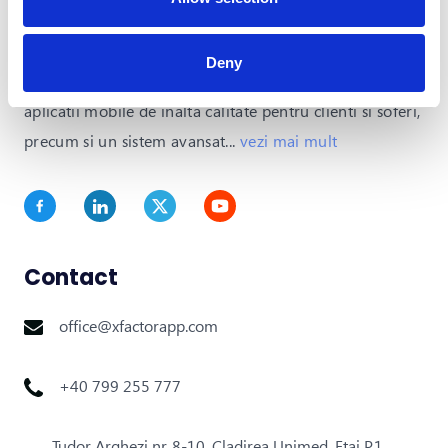
Dev Taxi este solutia all-in-one pentru serviciile de
Deny
transport la cerere. Cu o platforma integrata care ofera
aplicatii mobile de inalta calitate pentru clienti si soferi,
precum si un sistem avansat
...
vezi mai mult
Contact
office@xfactorapp.com
+40 799 255 777
Tudor Arghezi nr. 8-10, Cladirea Unimed, Etaj P,1,